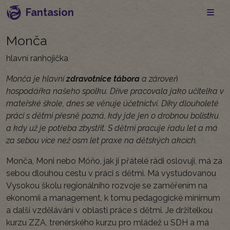
Fantasion
Monča
hlavní ranhojička
Monča je hlavní
zdravotnice tábora
a zároveň
hospodářka našeho spolku. Dříve pracovala jako učitelka v
mateřské škole, dnes se věnuje účetnictví. Díky dlouholeté
práci s dětmi přesně pozná, kdy jde jen o drobnou bolístku
a kdy už je potřeba zbystřit. S dětmi pracuje řadu let a má
za sebou více než osm let praxe na dětských akcích.
Monča, Moni nebo Móňo, jak ji přátelé rádi oslovují, má za
sebou dlouhou cestu v práci s dětmi. Má vystudovanou
Vysokou školu regionálního rozvoje se zaměřením na
ekonomii a management, k tomu pedagogické minimum
a další vzdělávání v oblasti práce s dětmi. Je držitelkou
kurzu ZZA, trenérského kurzu pro mládež u SDH a má