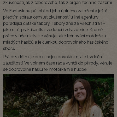
zkušenosti jak z táborového, tak z organizačního zázemí.
Ve Fantasionu působí od jeho úplného založení a ještě
předtím sbírala osm let zkušeností u jiné agentury
pořádající dětské tábory. Tábory zná ze všech stran –
jako dítě, praktikantka, vedoucí i zdravotnice. Kromě
práce v účetnictví se věnuje také trénování mládeže u
mladých hasičů a je členkou dobrovolného hasičského
sboru.
Práce s dětmi je pro ni nejen povoláním, ale i srdeční
záležitostí. Ve volném čase ráda vyráží do přírody, věnuje
se dobrovolné hasičině, motorkám a hudbě.